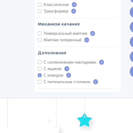
Классические
2
Трансформер
2
Механизм качания
Универсальный маятник
2
Маятник поперечный
2
Дополнения
С силиконовыми накладками
4
С ящиком
3
С комодом
2
С пеленальным столиком
2