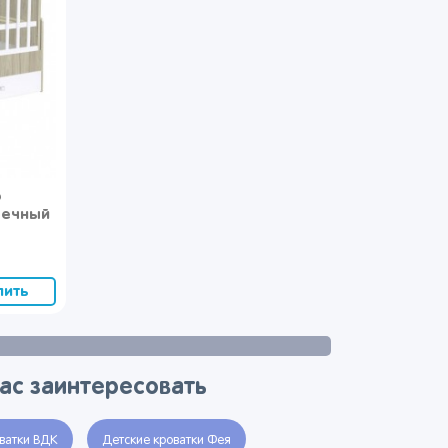
р
речный
пить
вас заинтересовать
ватки ВДК
Детские кроватки Фея