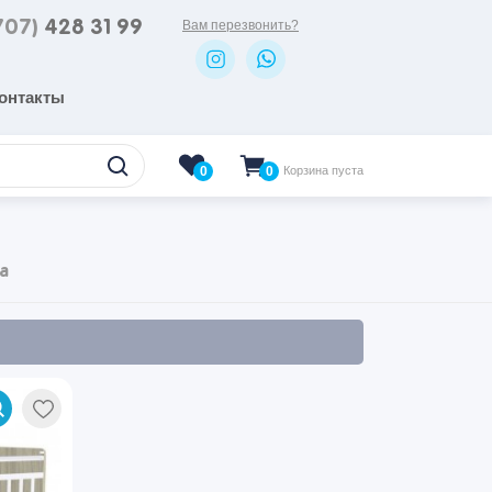
707)
428 31 99
Вам перезвонить?
онтакты
0
Корзина пуста
0
а