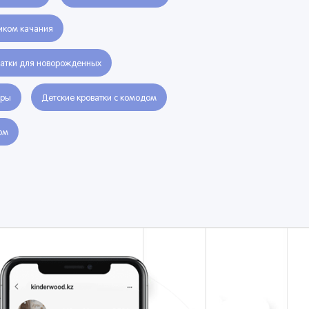
иком качания
ватки для новорожденных
еры
Детские кроватки с комодом
ом