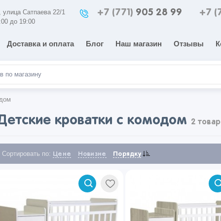
+7 (771)
905 28 99
+7 (
а, улица Сатпаева 22/1
:00 до 19:00
Доставка и оплата
Блог
Наш магазин
Отзывы
К
одом
Детские кроватки с комодом
2 товар
Сортировать по:
Цене
Новизне
Порядку