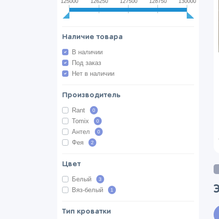
125000
126250
127500
128750
130000
Наличие товара
В наличии
Под заказ
Нет в наличии
Производитель
Rant
0
Tomix
0
Антел
0
Фея
2
Цвет
Белый
3
Вяз-белый
1
Тип кроватки