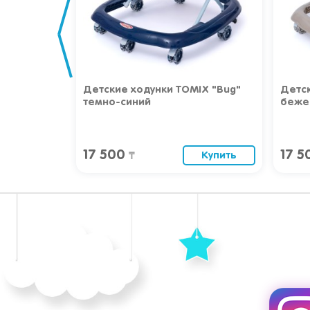
IX "Bug"
Детские ходунки TOMIX "Bug"
Детск
темно-синий
беже
17 500
17 
Купить
Купить
₸