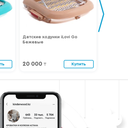
Детские ходунки iLovi Go
Велосипед
Бежевые
20 000
45 000
ть
Купить
₸
₸