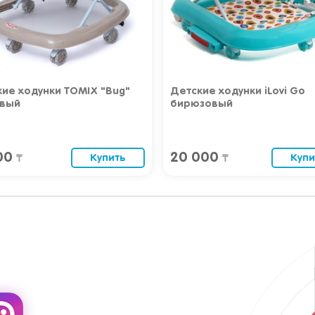
ие ходунки TOMIX "Bug"
Детские ходунки iLovi Go
вый
бирюзовый
500
20 000
Купить
Купи
₸
₸