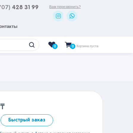
707)
428 31 99
Вам перезвонить?
онтакты
0
Корзина пуста
0
0
₸
Быстрый заказ