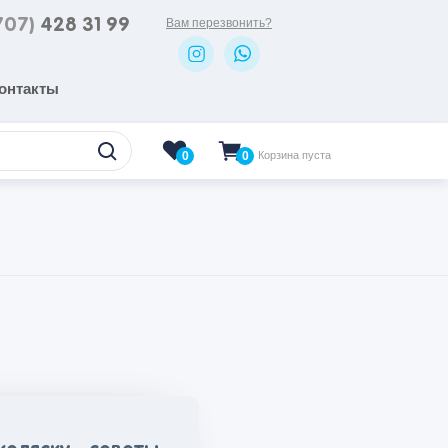
707)
428 31 99
Вам перезвонить?
онтакты
0
Корзина пуста
0