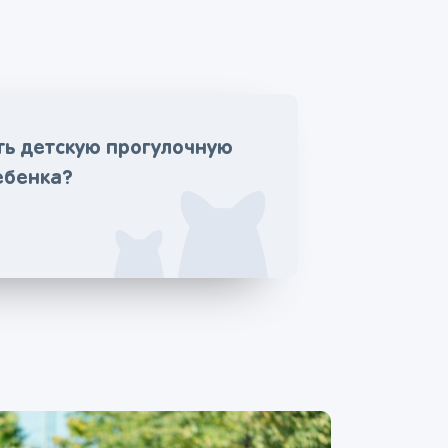
ть детскую прогулочную
ебенка?