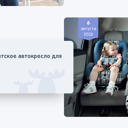
6
августа
2026
етское автокресло для