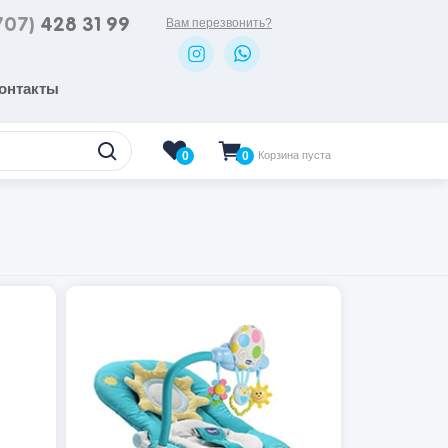
707)
428 31 99
Вам перезвонить?
онтакты
0
Корзина пуста
0