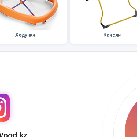
Ходунки
Качели
Wood.kz