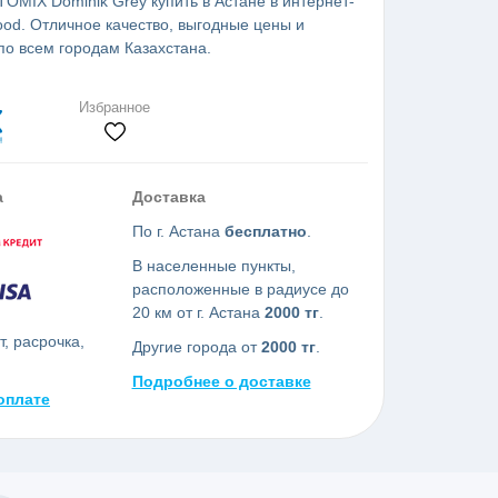
TOMIX Dominik Grey купить в Астане в интернет-
od. Отличное качество, выгодные цены и
по всем городам Казахстана.
Избранное
а
Доставка
По г. Астана
бесплатно
.
В населенные пункты,
расположенные в радиусе до
20 км от г. Астана
2000 тг
.
, расрочка,
Другие города от
2000 тг
.
Подробнее о доставке
оплате