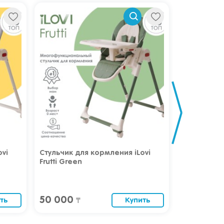
ovi
Стульчик для кормления iLovi
Стульчик д
Frutti Green
Rest Beige
50 000
30 000
ть
Купить
₸
₸