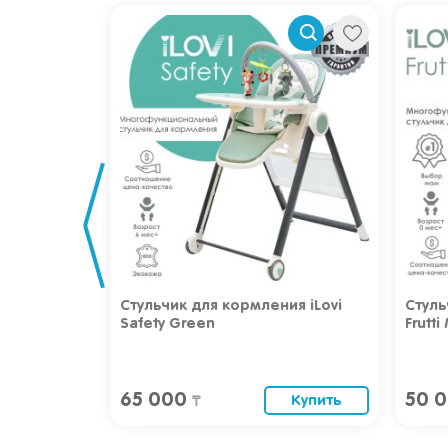
ия iLovi
Стульчик для кормления iLovi
Стуль
Safety Green
Frutti
65 000
50 
Купить
Купить
₸