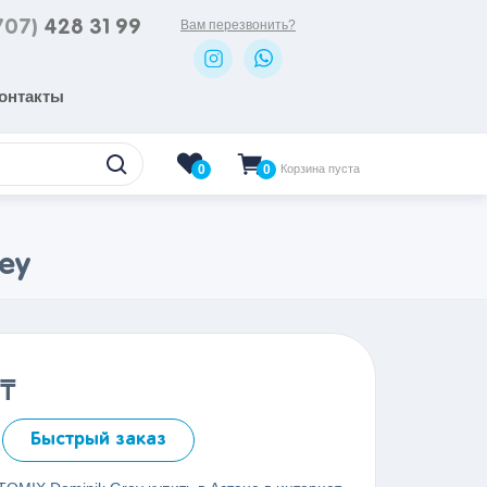
707)
428 31 99
Вам перезвонить?
онтакты
0
Корзина пуста
0
ey
₸
Быстрый заказ