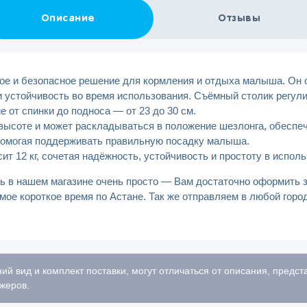
Описание
Отзывы
ное и безопасное решение для кормления и отдыха малыша. Он
 устойчивость во время использования. Съёмный столик регулир
 от спинки до подноса — от 23 до 30 см.
 высоте и может раскладываться в положение шезлонга, обеспе
 помогая поддерживать правильную посадку малыша.
сит 12 кг, сочетая надёжность, устойчивость и простоту в испол
ь в нашем магазине очень просто — Вам достаточно оформить з
мое короткое время по Астане. Так же отправляем в любой гор
ий вид и комплект поставки, могут отличаться от описания, предс
жеров.