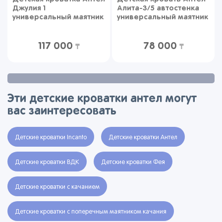
Джулия 1
Алита-3/5 автостенка
универсальный маятник
универсальный маятник
белая
белая
117 000
78 000
₸
₸
Эти детские кроватки антел могут
вас заинтересовать
Детские кроватки Incanto
Детские кроватки Антел
Детские кроватки ВДК
Детские кроватки Фея
Детские кроватки с качанием
Детские кроватки с поперечным маятником качания