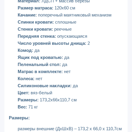
Материал:
ЛДСП + массив березы
Размер матраса:
120x60 см
Качание:
поперечный маятниковый механизм
Спинки кровати:
сплошные
Стенки кровати:
реечные
Передняя стенка:
опускающаяся
Число уровней высоты днища:
2
Комод:
да
Ящик под кроватью:
да
Пеленальный стол:
да
Матрас в комплекте:
нет
Колеса:
нет
Силиконовые накладки:
да
Цвет:
вяз-белый
Размеры:
173,2х66х110,7 см
Вес:
71 кг
Размеры:
размеры внешние (ДхШхВ) – 173,2 х 66,0 х 110,7см