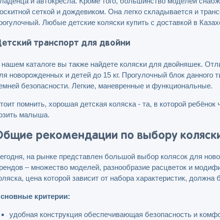
ладенца и автокресла. Кроме того, большинство моделей снабж
оскитной сеткой и дождевиком. Она легко складывается и транс
рогулочный. Любые детские коляски купить с доставкой в Казах
етский транспорт для двойни
 нашем каталоге вы также найдете коляски для двойняшек. Отл
ля новорожденных и детей до 15 кг. Прогулочный блок данного
емней безопасности. Легкие, маневренные и функциональные.
тоит помнить, хорошая детская коляска - та, в которой ребёнок
озить малыша.
Общие рекомендации по выбору коляск
егодня, на рынке представлен большой выбор колясок для нов
рендов – множество моделей, разнообразие расцветок и модифи
оляска, цена которой зависит от набора характеристик, должна 
сновные критерии:
удобная конструкция обеспечивающая безопасность и комфо