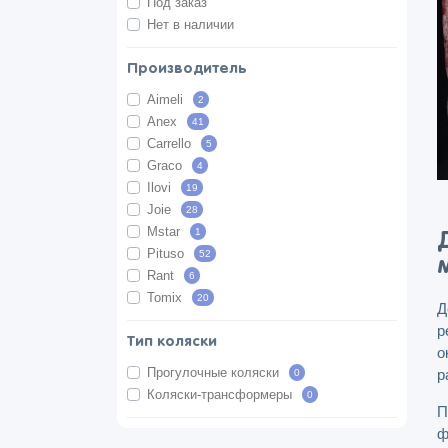
Под заказ
Нет в наличии
Производитель
Aimeli
2
Anex
41
Carrello
5
Graco
4
Ilovi
19
Joie
28
Mstar
1
Pituso
52
Rant
6
Tomix
20
Д
р
Тип коляски
о
Прогулочные коляски
р
0
Коляски-трансформеры
0
П
ф