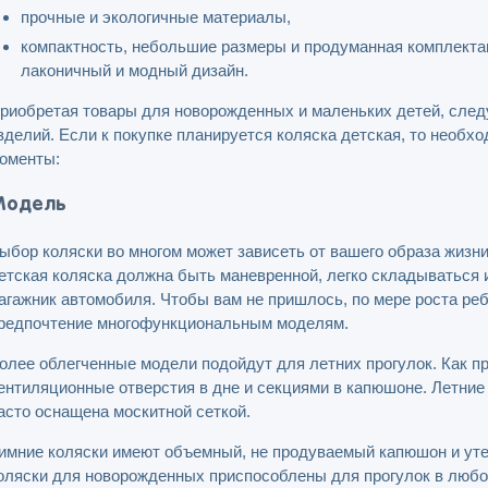
прочные и экологичные материалы,
компактность, небольшие размеры и продуманная комплекта
лаконичный и модный дизайн.
риобретая товары для новорожденных и маленьких детей, след
зделий. Если к покупке планируется коляска детская, то необ
оменты:
Модель
ыбор коляски во многом может зависеть от вашего образа жизни
етская коляска должна быть маневренной, легко складываться 
агажник автомобиля. Чтобы вам не пришлось, по мере роста ребе
редпочтение многофункциональным моделям.
олее облегченные модели подойдут для летних прогулок. Как 
ентиляционные отверстия в дне и секциями в капюшоне. Летние 
асто оснащена москитной сеткой.
имние коляски имеют объемный, не продуваемый капюшон и уте
оляски для новорожденных приспособлены для прогулок в любое