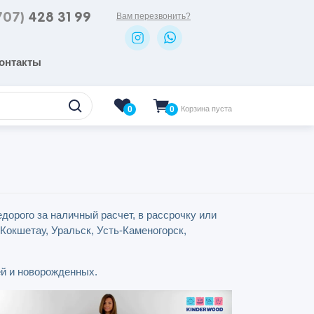
707)
428 31 99
Вам перезвонить?
онтакты
0
Корзина пуста
0
дорого за наличный расчет, в рассрочку или
Кокшетау, Уральск, Усть-Каменогорск,
ей и новорожденных.