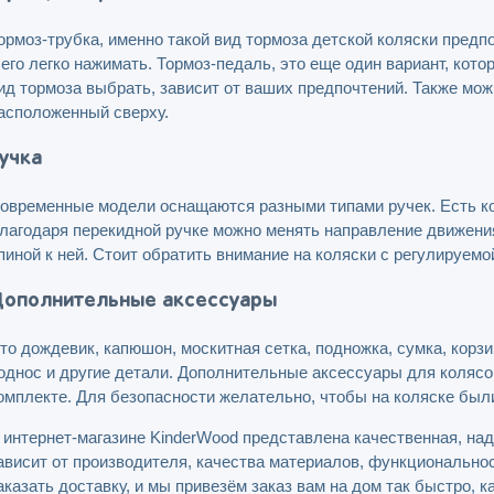
ормоз-трубка, именно такой вид тормоза детской коляски предп
 его легко нажимать. Тормоз-педаль, это еще один вариант, кот
ид тормоза выбрать, зависит от ваших предпочтений. Также мож
асположенный сверху.
учка
овременные модели оснащаются разными типами ручек. Есть ко
лагодаря перекидной ручке можно менять направление движения
пиной к ней. Стоит обратить внимание на коляски с регулируемо
ополнительные аксессуары
то дождевик, капюшон, москитная сетка, подножка, сумка, корз
однос и другие детали. Дополнительные аксессуары для колясок
омплекте. Для безопасности желательно, чтобы на коляске бы
 интернет-магазине KinderWood представлена качественная, на
ависит от производителя, качества материалов, функционально
аказать доставку, и мы привезём заказ вам на дом так быстро, 