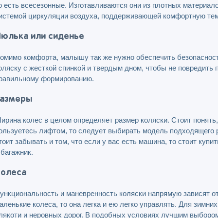
о есть всесезонные. Изготавливаются они из плотных материа
истемой циркуляции воздуха, поддерживающей комфортную темп
юлька или сиденье
омимо комфорта, малышу так же нужно обеспечить безопасност
оляску с жесткой спинкой и твердым дном, чтобы не повредить 
равильному формированию.
азмеры
ирина колес в целом определяет размер коляски. Стоит понять,
ользуетесь лифтом, то следует выбирать модель подходящего р
тоит забывать и том, что если у вас есть машина, то стоит куп
 багажник.
олеса
ункциональность и маневренность коляски напрямую зависят от
аленькие колеса, то она легка и ею легко управлять. Для зимних
лякоти и неровных дорог. В подобных условиях лучшим выборо