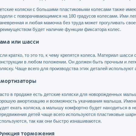
етские коляски с большими пластиковыми колесами также имеют
одели с поворачивающимися на 180 градусов колесами. Ими лег
аневренная и любая мамочка без труда может прогуливать сво
реимуществом будет наличие функции фиксатора колес.
ама или шасси
сли кратко, то это то, к чему крепятся колеса. Материал шасси
онструкции в любом положении. Он должен быть прочным и легк
оляску. Чаще всего для производства этих деталей используют
мортизаторы
асто в продаже есть детские коляски для новорожденных малыш
орошую амортизацию и возможность укачивания малыша. Именно 
удет ехать коляска, а малышу комфортно будет находиться в н
ередвижения детей чаще всего используются пластиковые шарн
спользуются, так как они быстро изнашиваются.
ункция торможения