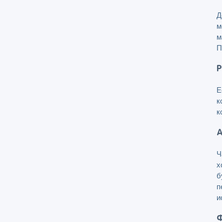
Д
м
м
П
Р
Е
к
к
А
Ч
х
б
п
и
Ф