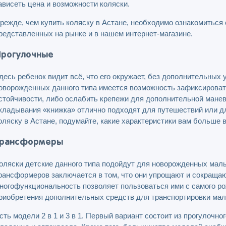
ависеть цена и возможности коляски.
режде, чем купить коляску в Астане, необходимо ознакомиться
редставленных на рынке и в нашем интернет-магазине.
рогулочные
десь ребенок видит всё, что его окружает, без дополнительных
оворожденных данного типа имеется возможность зафиксироват
стойчивости, либо ослабить крепежи для дополнительной манев
кладывания «книжка» отлично подходят для путешествий или д
оляску в Астане, подумайте, какие характеристики вам больше 
Трансформеры
оляски детские данного типа подойдут для новорожденных малыш
рансформеров заключается в том, что они упрощают и сокращаю
ногофункциональность позволяет пользоваться ими с самого ро
риобретения дополнительных средств для транспортировки ма
сть модели 2 в 1 и 3 в 1. Первый вариант состоит из прогулочно