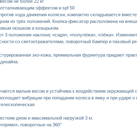
весом не более 22 кг
доотталкивающим эффектом и spf 50
и против хода движения коляски, компактно складывается вместе
дном из трёх положений. Кнопка-фиксатор расположена на внеш
ровым окошком и козырьком.
ют 3 положения наклона: «сидя», «полулёжа», «лёжа». Изменяют
сности со светоотражателями, поворотный бампер и паховый р
стурированная эко-кожа, премиальная фурнитура придают прак
 дизайна.
ичается малым весом и устойчива к воздействиям окружающей 
оглощает вибрации при попадании колеса в ямку и при ударе о 
 телескопическая
стким дном и максимальной нагрузкой 3 кг.
«прямо», поворотные на 360°