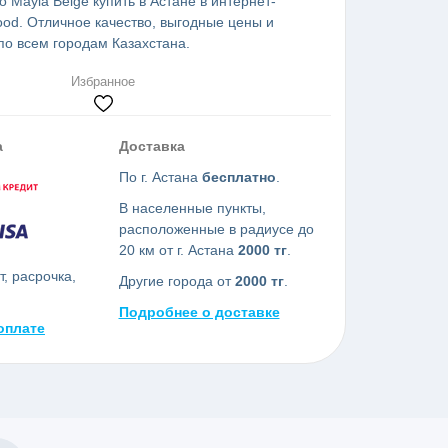
so Mayla Beige купить в Астане в интернет-
od. Отличное качество, выгодные цены и
по всем городам Казахстана.
Избранное
а
Доставка
По г. Астана
бесплатно
.
В населенные пункты,
расположенные в радиусе до
20 км от г. Астана
2000 тг
.
, расрочка,
Другие города от
2000 тг
.
Подробнее о доставке
оплате