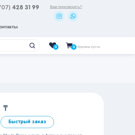
707)
428 31 99
Вам перезвонить?
онтакты
0
Корзина пуста
0
0
₸
Быстрый заказ