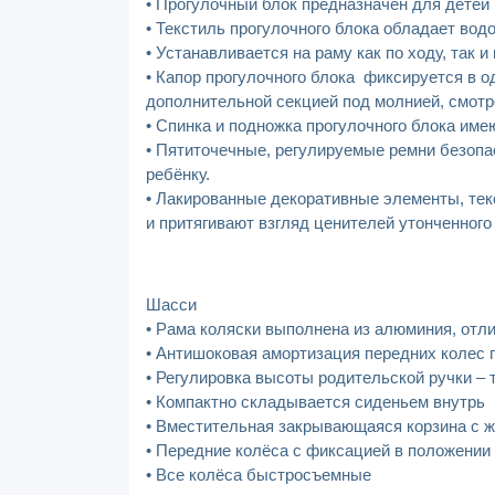
• Прогулочный блок предназначен для детей 
• Текстиль прогулочного блока обладает во
• Устанавливается на раму как по ходу, так 
• Капор прогулочного блока фиксируется в о
дополнительной секцией под молнией, смот
• Спинка и подножка прогулочного блока име
• Пятиточечные, регулируемые ремни безопа
ребёнку.
• Лакированные декоративные элементы, тек
и притягивают взгляд ценителей утонченного
Шасси
• Рама коляски выполнена из алюминия, отл
• Антишоковая амортизация передних колес п
• Регулировка высоты родительской ручки –
• Компактно складывается сиденьем внутрь
• Вместительная закрывающаяся корзина с же
• Передние колёса с фиксацией в положении 
• Все колёса быстросъемные