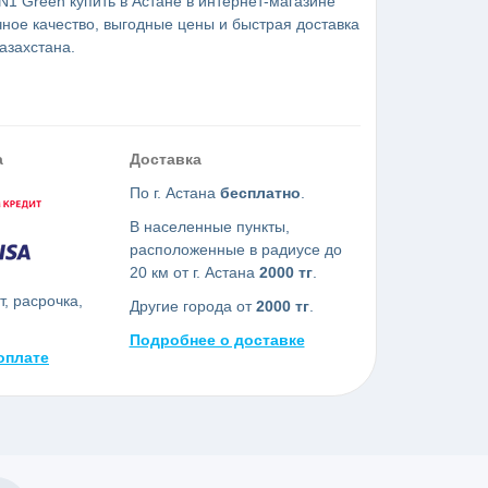
 N1 Green купить в Астане в интернет-магазине
ное качество, выгодные цены и быстрая доставка
азахстана.
а
Доставка
По г. Астана
бесплатно
.
В населенные пункты,
расположенные в радиусе до
20 км от г. Астана
2000 тг
.
, расрочка,
Другие города от
2000 тг
.
Подробнее о доставке
оплате