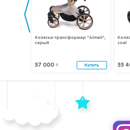
 "Aimeli",
Коляска прогулочная Joie Muze
Коляс
coal
Litetr
55 400
96 
Купить
Купить
₸