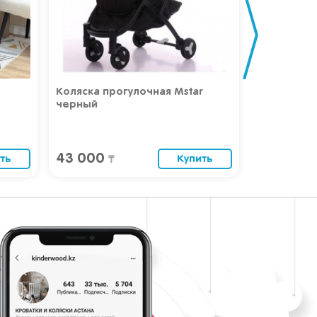
r
Коляска прогулочная Joie Muze
Коляска Joi
laurel
55 400
40 000
ть
Купить
₸
₸