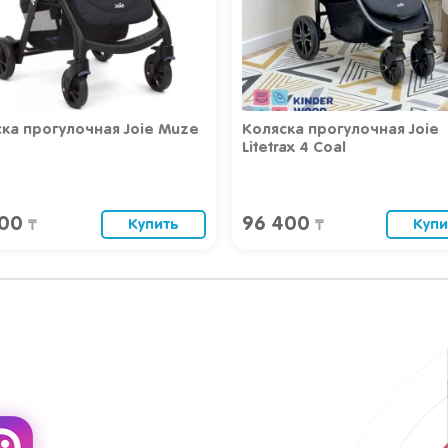
ка прогулочная Joie
Коляска прогулочная Msta
ax 4 Coal
черный
400
43 000
Купить
Купи
₸
₸