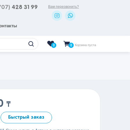
707)
428 31 99
Вам перезвонить?
онтакты
0
Корзина пуста
0
00
₸
Быстрый заказ