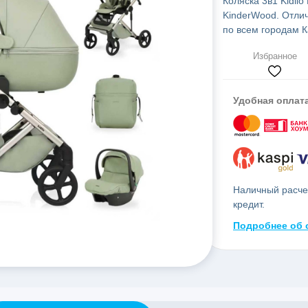
Коляска 3в1 Kidilo
KinderWood. Отлич
по всем городам К
Избранное
Удобная оплат
Наличный расчет
кредит.
Подробнее об 