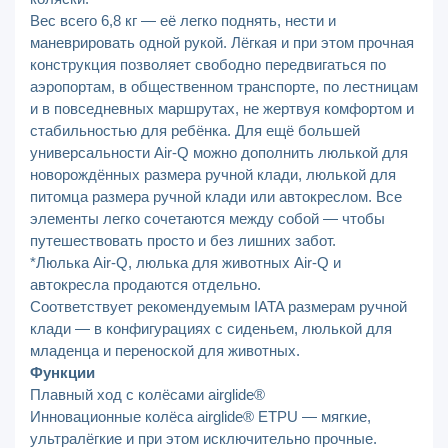
Вес всего 6,8 кг — её легко поднять, нести и
маневрировать одной рукой. Лёгкая и при этом прочная
конструкция позволяет свободно передвигаться по
аэропортам, в общественном транспорте, по лестницам
и в повседневных маршрутах, не жертвуя комфортом и
стабильностью для ребёнка. Для ещё большей
универсальности Air-Q можно дополнить люлькой для
новорождённых размера ручной клади, люлькой для
питомца размера ручной клади или автокреслом. Все
элементы легко сочетаются между собой — чтобы
путешествовать просто и без лишних забот.
*Люлька Air-Q, люлька для животных Air-Q и
автокресла продаются отдельно.
Соответствует рекомендуемым IATA размерам ручной
клади — в конфигурациях с сиденьем, люлькой для
младенца и переноской для животных.
Функции
Плавный ход с колёсами airglide®
Инновационные колёса airglide® ETPU — мягкие,
ультралёгкие и при этом исключительно прочные.