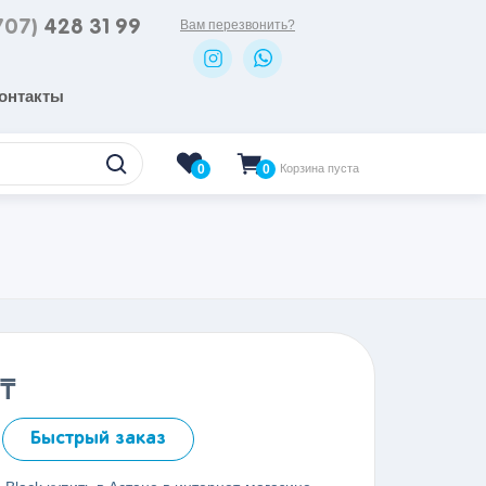
707)
428 31 99
Вам перезвонить?
онтакты
0
Корзина пуста
0
₸
Быстрый заказ