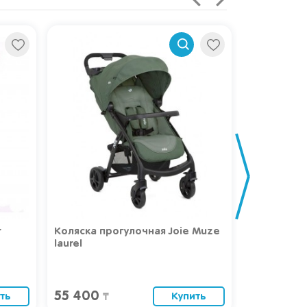
r
Коляска прогулочная Joie Muze
Коляска Joi
laurel
55 400
40 000
ть
Купить
₸
₸