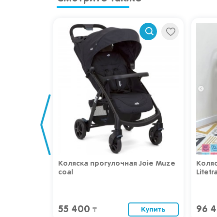
 "Aimeli",
Коляска прогулочная Joie Muze
Коляс
coal
Litetr
55 400
96 
Купить
Купить
₸