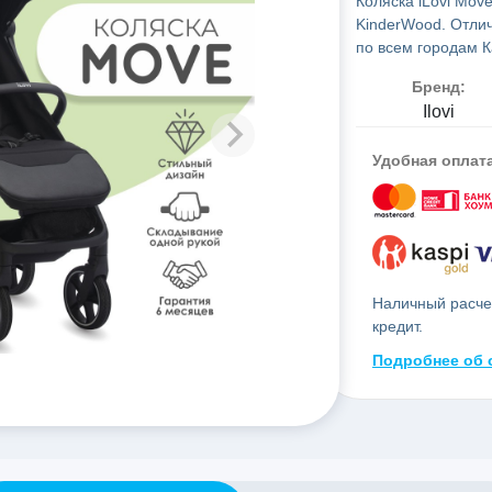
Коляска iLovi Move
KinderWood. Отлич
по всем городам К
Бренд:
Ilovi
Удобная оплат
Наличный расчет
кредит.
Подробнее об 