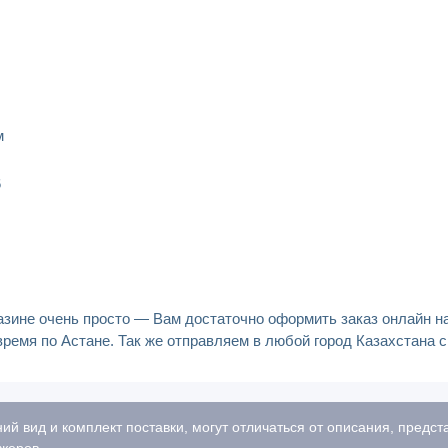
м
6
газине очень просто — Вам достаточно оформить заказ онлайн н
время по Астане. Так же отправляем в любой город Казахстана 
ий вид и комплект поставки, могут отличаться от описания, предс
жеров.