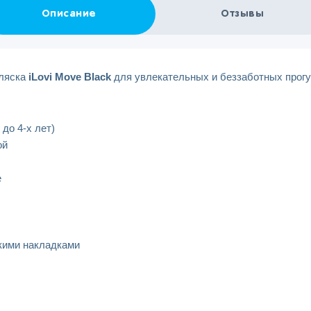
Описание
Отзывы
ляска
iLovi Move Black
для увлекательных и беззаботных прогу
 до 4-х лет)
ой
е
гкими накладками