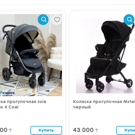
ка прогулочная Joie
Коляска прогулочная Msta
ax 4 Coal
черный
400
43 000
Купить
Купи
₸
₸