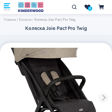
0
0
меню
Главная
/
Коляски
/
Коляска Joie Pact Pro Twig
Коляска Joie Pact Pro Twig