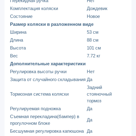
Перекидная ручка
Нет
Комплектация коляски
Дождевик
Состояние
Новое
Размер коляски в разложенном виде
Ширина
53 см
Длина
88 см
Высота
101 см
Вес
7.72 кг
Дополнительные характеристики
Регулировка высоты ручки
Нет
Защита от случайного складывания
Да
Задний
Тормозная система коляски
стояночный
тормоз
Регулируемая подножка
Да
Съемная перекладина(бампер) в
Да
прогулочном блоке
Бесшумная регулировка капюшона
Да