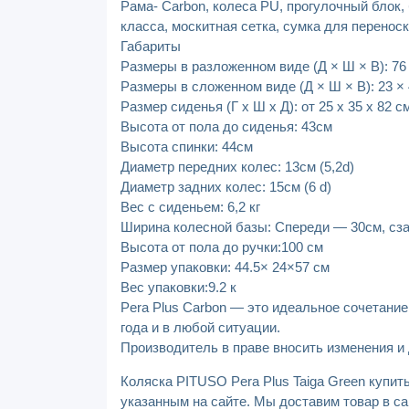
Рама- Carbon, колеса PU, прогулочный блок,
класса, москитная сетка, сумка для перенос
Габариты
Размеры в разложенном виде (Д × Ш × В): 76
Размеры в сложенном виде (Д × Ш × В): 23 ×
Размер сиденья (Г х Ш х Д): от 25 х 35 х 82 с
Высота от пола до сиденья: 43см
Высота спинки: 44см
Диаметр передних колес: 13см (5,2d)
Диаметр задних колес: 15см (6 d)
Вес с сиденьем: 6,2 кг
Ширина колесной базы: Спереди — 30см, сза
Высота от пола до ручки:100 см
Размер упаковки: 44.5× 24×57 см
Вес упаковки:9.2 к
Pera Plus Carbon — это идеальное сочетани
года и в любой ситуации.
Производитель в праве вносить изменения и
Коляска PITUSO Pera Plus Taiga Green купит
указанным на сайте. Мы доставим товар в са