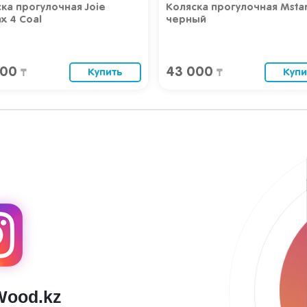
ка прогулочная Joie
Коляска прогулочная Msta
ax 4 Coal
черный
400
43 000
Купить
Купи
₸
₸
Wood.kz