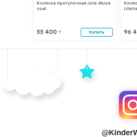
 "Aimeli",
Коляска прогулочная Joie Muze
Коляс
coal
Litetr
55 400
96 
Купить
Купить
₸
@Kinder