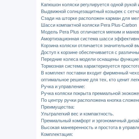
Капюшон коляски регулируется одной рукой
Выдвижной солнцезащитный козырек с сетча
Сзади на шторке расположен карман для мел
Шасси компактной коляски Pera Plus-Carbon
Модель Pera Plus отличается мягким и ман
Амортизационная система шасси эффективно 
Корзина коляски отличается значительной вм
Доступ к корзине обеспечивается с различн
Передние колеса модели оснащены функцией 
Тормозная система характеризуется простото
В комплект поставки входит фирменный чехо
оптимальное решение для тех, кто ценит лег
Ручка и управление:
Ручка коляски покрыта премиальной экокоже
По центру ручки расположена кнопка сложен
Преимущества:
Ультралегкий вес и компактность.
Премиальный комфорт и эргономичный дизай
Высокая маневренность и простота в управл
Комплектация: