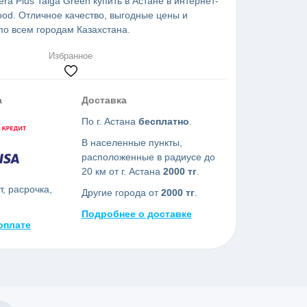
ra Plus Taiga Green купить в Астане в интернет-
od. Отличное качество, выгодные цены и
по всем городам Казахстана.
Избранное
а
Доставка
По г. Астана
бесплатно
.
В населенные пункты,
расположенные в радиусе до
20 км от г. Астана
2000 тг
.
, расрочка,
Другие города от
2000 тг
.
Подробнее о доставке
оплате