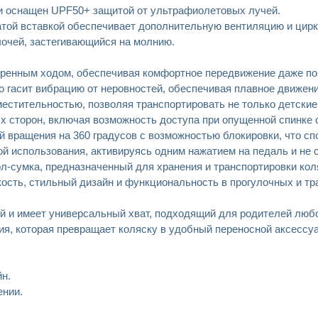
 и оснащен UPF50+ защитой от ультрафиолетовых лучей.
той вставкой обеспечивает дополнительную вентиляцию и цир
очей, застегивающийся на молнию.
евренным ходом, обеспечивая комфортное передвижение даже п
гасит вибрацию от неровностей, обеспечивая плавное движени
естительностью, позволяя транспортировать не только детские
ых сторон, включая возможность доступа при опущенной спинке 
вращения на 360 градусов с возможностью блокировки, что сп
й использования, активируясь одним нажатием на педаль и не 
л-сумка, предназначенный для хранения и транспортировки коля
кость, стильный дизайн и функциональность в прогулочных и тр
й и имеет универсальный хват, подходящий для родителей любо
ия, которая превращает коляску в удобный переносной аксессуа
н.
ении.