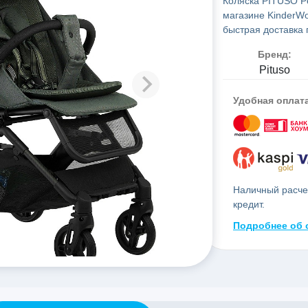
Коляска PITUSO Pe
магазине KinderWo
быстрая доставка 
Бренд:
Pituso
Удобная оплат
Наличный расчет
кредит.
Подробнее об 