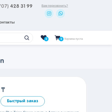
707)
428 31 99
Вам перезвонить?
онтакты
0
Корзина пуста
0
en
0
₸
Быстрый заказ