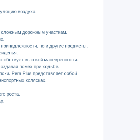
куляцию воздуха.
о сложным дорожным участкам.
е.
 принадлежности, но и другие предметы.
сиденья.
особствует высокой маневренности.
создавая помех при ходьбе.
ски. Pera Plus представляет собой
анспортных колясках.
го роста.
р.