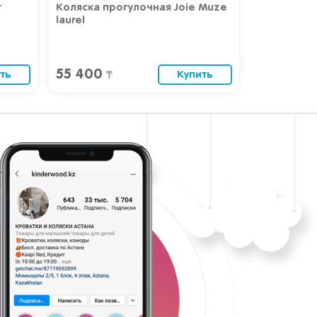
r
Коляска прогулочная Joie Muze
Коляска Joi
laurel
55 400
40 000
ть
Купить
₸
₸