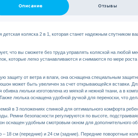
Описание
Отзывы
я детская коляска 2 в 1, которая станет надежным спутником в
рует, что вы сможете без труда управлять коляской на любой м
ок, которые легко устанавливаются и снимаются по мере роста
ую защиту от ветра и влаги, она оснащена специальным защит
юшон может быть увеличен за счет открывающейся вставки. Дл
я обивка люльки изготовлена из мягкой и нежной ткани, а в ком
акже люлька оснащена удобной ручкой для переноски, что дел
емой в 3 положениях спинкой для оптимального комфорта ребе
ды. Ремни безопасности регулируются по высоте, подстраиваяс
он оснащен удобным смотровым окном для дополнительного об
 – 18 см (передние) и 24 см (задние). Передние поворотные ко