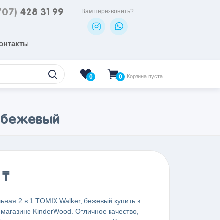
707)
428 31 99
Вам перезвонить?
онтакты
0
Корзина пуста
0
, бежевый
0
₸
ьная 2 в 1 TOMIX Walker, бежевый купить в
-магазине KinderWood. Отличное качество,