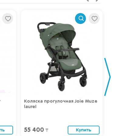
r
Коляска прогулочная Joie Muze
Коляска Joi
laurel
55 400
40 000
ть
Купить
₸
₸