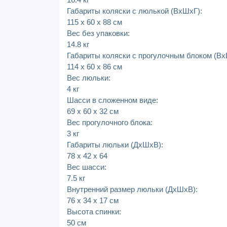
Габариты коляски с люлькой (ВхШхГ):
115 х 60 х 88 см
Вес без упаковки:
14.8 кг
Габариты коляски с прогулочным блоком (Вх
114 х 60 х 86 см
Вес люльки:
4 кг
Шасси в сложенном виде:
69 х 60 х 32 см
Вес прогулочного блока:
3 кг
Габариты люльки (ДхШхВ):
78 х 42 х 64
Вес шасси:
7.5 кг
Внутренний размер люльки (ДхШхВ):
76 х 34 х 17 см
Высота спинки:
50 см