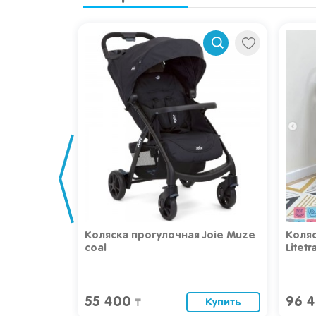
 "Aimeli",
Коляска прогулочная Joie Muze
Коляс
coal
Litetr
55 400
96 
Купить
Купить
₸