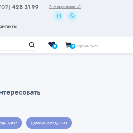
707)
428 31 99
Вам перезвонить?
онтакты
0
Корзина пуста
0
интересовать
оды Антел
Детские комоды Фея