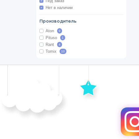
Под заказ
Нет в наличии
Производитель
Aton
9
Pituso
1
Rant
4
Tomix
10