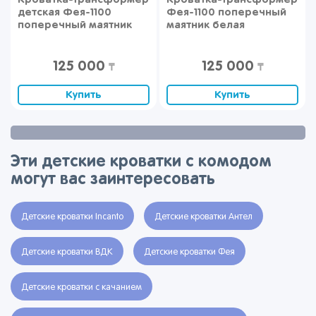
детская Фея-1100
Фея-1100 поперечный
поперечный маятник
маятник белая
вяз-белый
125 000
125 000
₸
₸
Купить
Купить
Эти детские кроватки с комодом
могут вас заинтересовать
Детские кроватки Incanto
Детские кроватки Антел
Детские кроватки ВДК
Детские кроватки Фея
Детские кроватки с качанием